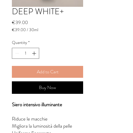
DEEP WHITE+
Price
€39.00
€39.00
/
30ml
€39.00
per
Quantity
*
30
Milliliters
Add to Cart
Buy Now
Siero intensivo illuminante
Riduce le macchie
Migliora la luminosità della pelle
Uniforma l’incarnato